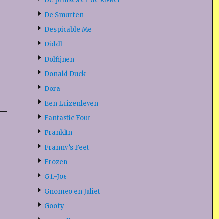
De prinses en de kikker
De Smurfen
Despicable Me
Diddl
Dolfijnen
Donald Duck
Dora
Een Luizenleven
Fantastic Four
Franklin
Franny’s Feet
Frozen
G.i.-Joe
Gnomeo en Juliet
Goofy