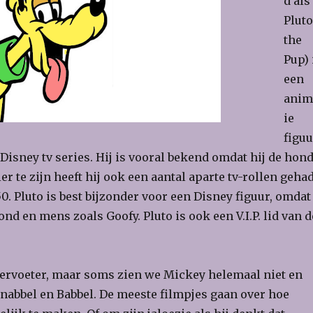
d als
Pluto
the
Pup) 
een
anim
ie
figuu
Disney tv series. Hij is vooral bekend omdat hij de hon
 te zijn heeft hij ook een aantal aparte tv-rollen geha
0. Pluto is best bijzonder voor een Disney figuur, omdat
nd en mens zoals Goofy. Pluto is ook een V.I.P. lid van d
viervoeter, maar soms zien we Mickey helemaal niet en
Knabbel en Babbel. De meeste filmpjes gaan over hoe