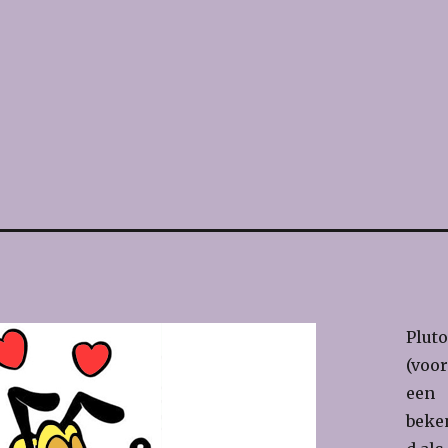
Pluto
(voo
een
beke