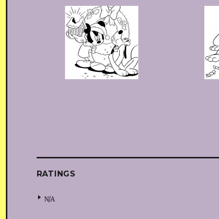
RATINGS
N/A