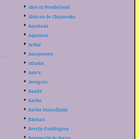
Alice in Wonderland
Alvin en de Chipmunks
Anastasia
Aquaman
Arthur
Assepoester
Atlantis
Auto’s
Avengers
Bambi
Barbie
Barbie Duimelijntje
Batman
Beertje Paddington
Beesten bij de Buren