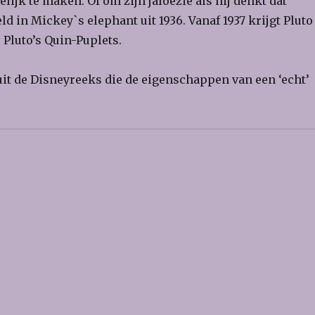
lijk te maken. Of om zijn jaloezie als hij denkt dat
d in Mickey`s elephant uit 1936. Vanaf 1937 krijgt Pluto
 Pluto’s Quin-Puplets.
uit de Disneyreeks die de eigenschappen van een ‘echt’