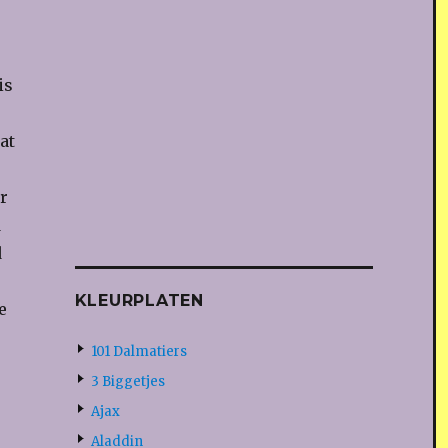
is
at
r
d
d
KLEURPLATEN
e
101 Dalmatiers
3 Biggetjes
Ajax
Aladdin