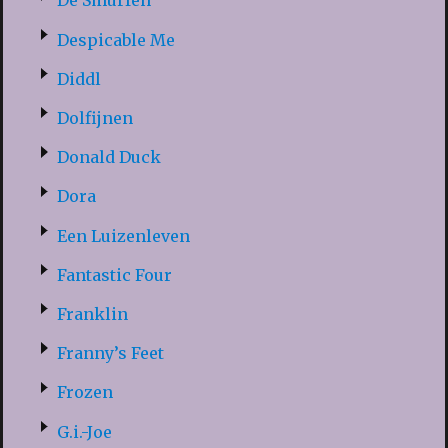
De Smurfen
Despicable Me
Diddl
Dolfijnen
Donald Duck
Dora
Een Luizenleven
Fantastic Four
Franklin
Franny’s Feet
Frozen
G.i.-Joe