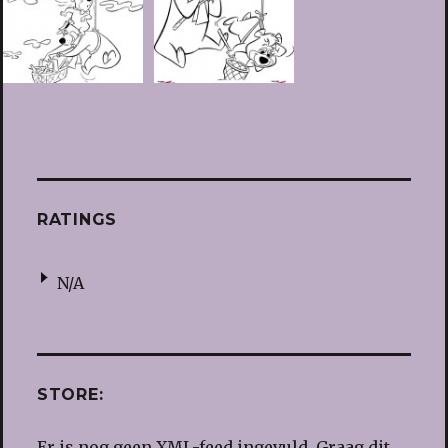
RATINGS
N/A
STORE:
Er is nog geen XML-feed ingevuld. Graag dit