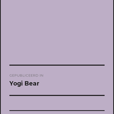
Bericht
GEPUBLICEERD IN
navigatie
Yogi Bear