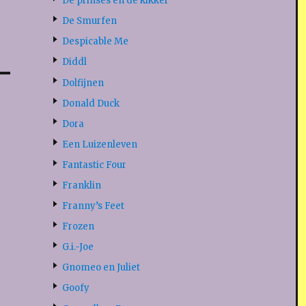
De prinses en de kikker
De Smurfen
Despicable Me
Diddl
Dolfijnen
Donald Duck
Dora
Een Luizenleven
Fantastic Four
Franklin
Franny’s Feet
Frozen
G.i.-Joe
Gnomeo en Juliet
Goofy