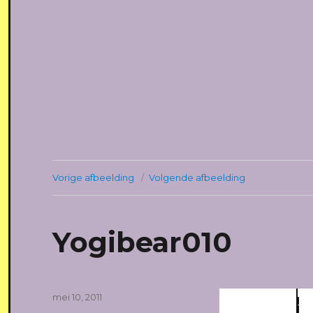
Vorige afbeelding
Volgende afbeelding
Yogibear010
Geplaatst
mei 10, 2011
op