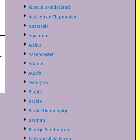
Alice in Wonderland
Alvin en de Chipmunks
Anastasia
Aquaman
Arthur
Assepoester
Atlantis
Auto’s
Avengers
Bambi
Barbie
Barbie Duimelijntje
Batman
Beertje Paddington
Beesten bij de Buren