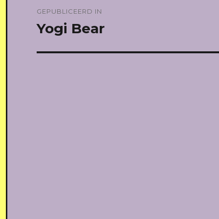
Bericht
GEPUBLICEERD IN
navigatie
Yogi Bear