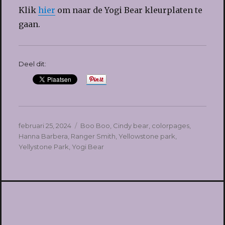
Klik
hier
om naar de Yogi Bear kleurplaten te
gaan.
Deel dit:
Geplaatst
Tags
februari 25, 2024
Boo Boo
,
Cindy bear
,
colorpages
,
op
Hanna Barbera
,
Ranger Smith
,
Yellowstone park
,
Yellystone Park
,
Yogi Bear