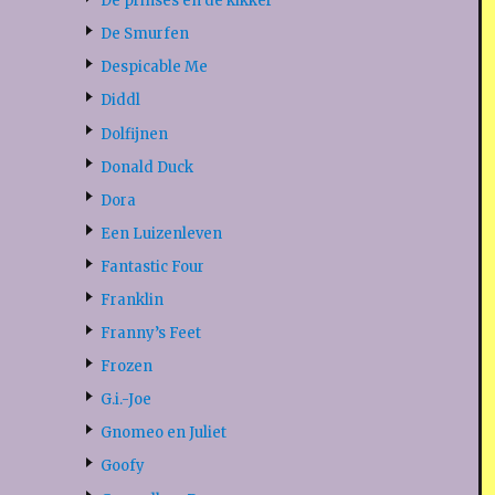
De prinses en de kikker
De Smurfen
Despicable Me
Diddl
Dolfijnen
Donald Duck
Dora
Een Luizenleven
Fantastic Four
Franklin
Franny’s Feet
Frozen
G.i.-Joe
Gnomeo en Juliet
Goofy