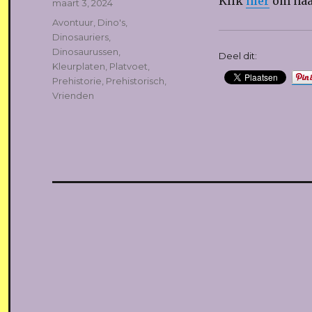
Klik
hier
om naar
Geplaatst
maart 3, 2024
op
Tags
Avontuur
,
Dino's
,
Dinosauriers
,
Dinosaurussen
,
Deel dit:
Kleurplaten
,
Platvoet
,
Prehistorie
,
Prehistorisch
,
Vrienden