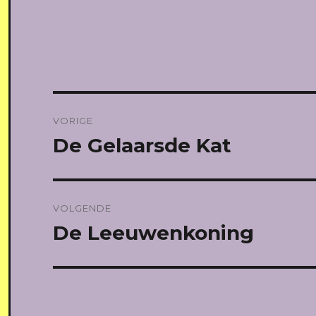
Bericht
VORIGE
navigatie
De Gelaarsde Kat
Vorig
bericht:
VOLGENDE
De Leeuwenkoning
Volgend
bericht: