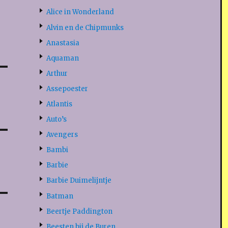
Alice in Wonderland
Alvin en de Chipmunks
Anastasia
Aquaman
Arthur
Assepoester
Atlantis
Auto’s
Avengers
Bambi
Barbie
Barbie Duimelijntje
Batman
Beertje Paddington
Beesten bij de Buren