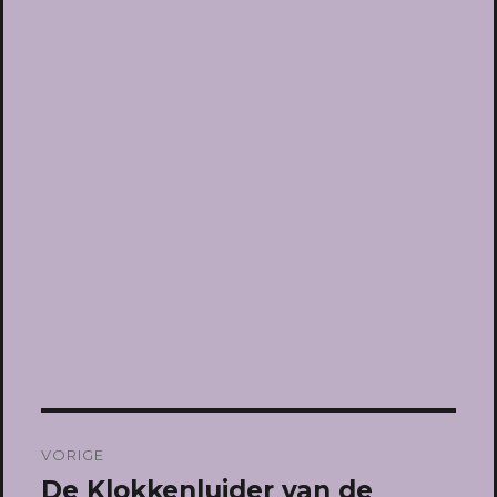
Bericht
VORIGE
navigatie
De Klokkenluider van de
Vorig