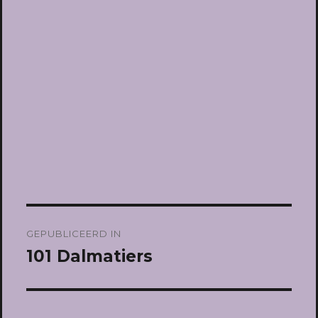
Bericht
GEPUBLICEERD IN
navigatie
101 Dalmatiers