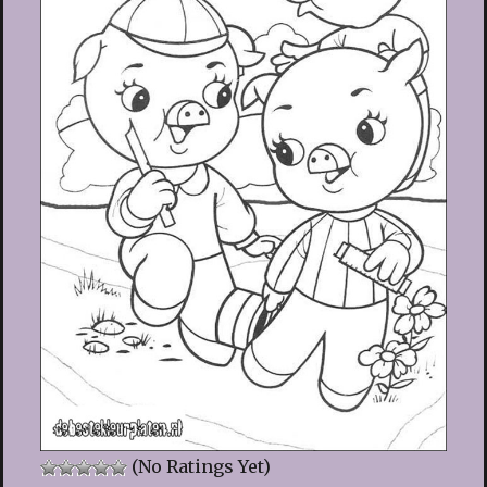
(No Ratings Yet)