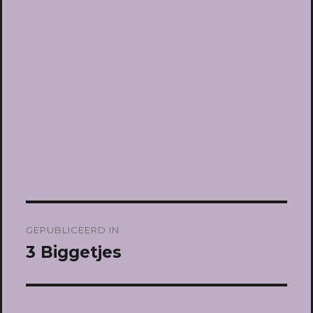
Bericht
GEPUBLICEERD IN
navigatie
3 Biggetjes