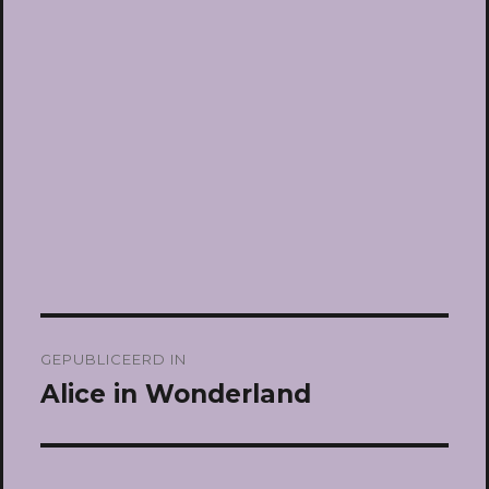
Bericht
GEPUBLICEERD IN
navigatie
Alice in Wonderland