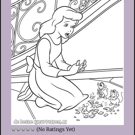
(No Ratings Yet)