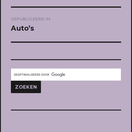
Bericht
GEPUBLICEERD IN
navigatie
Auto’s