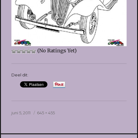
(No Ratings Yet)
Deel dit:
Geplaatst
Volledige
juni 5, 2011
645 × 455
op
grootte