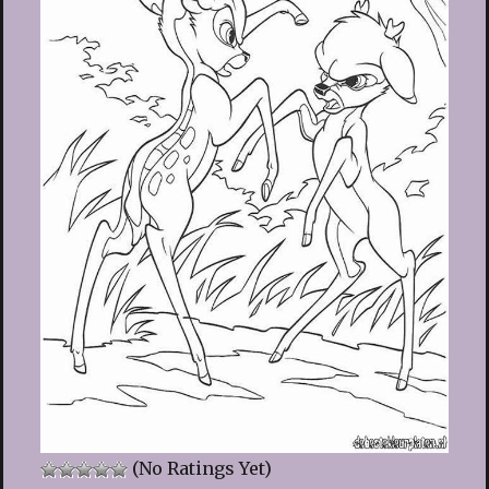
(No Ratings Yet)