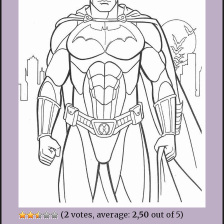
(
2
votes, average:
2,50
out of 5)