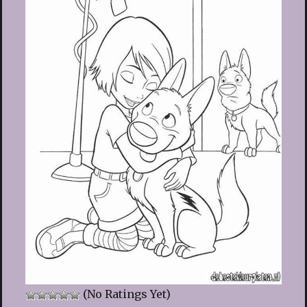
(No Ratings Yet)