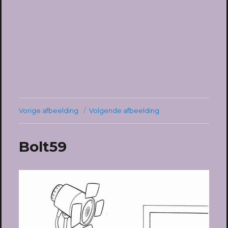
Vorige afbeelding
Volgende afbeelding
Bolt59