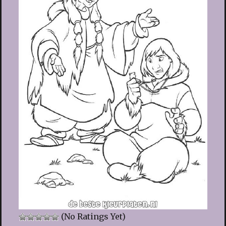
(No Ratings Yet)