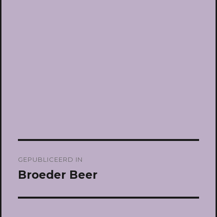
Bericht
GEPUBLICEERD IN
navigatie
Broeder Beer