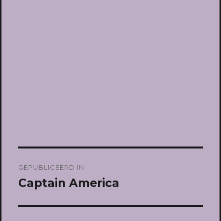
Bericht
GEPUBLICEERD IN
navigatie
Captain America