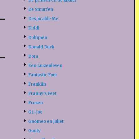
De prinses en de kikker
De Smurfen
Despicable Me
Diddl
Dolfijnen
Donald Duck
Dora
Een Luizenleven
Fantastic Four
Franklin
Franny’s Feet
Frozen
G.i.-Joe
Gnomeo en Juliet
Goofy