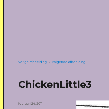
Vorige afbeelding
Volgende afbeelding
ChickenLittle3
Geplaatst
februari 24, 2011
op