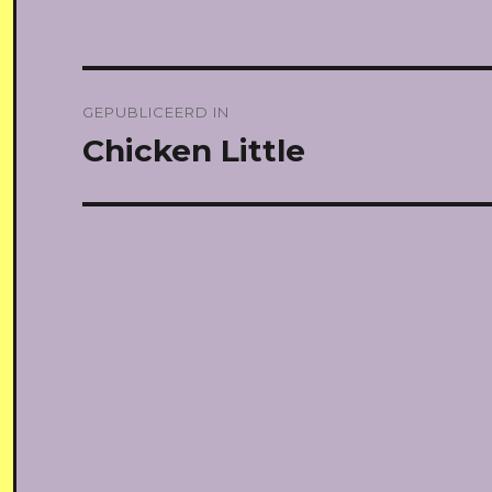
Bericht
GEPUBLICEERD IN
navigatie
Chicken Little