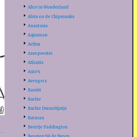
Alice in Wonderland
Alvin en de Chipmunks
Anastasia
Aquaman
Arthur
Assepoester
Atlantis
Auto’s
Avengers
Bambi
Barbie
Barbie Duimelijntje
Batman
Beertje Paddington
Beesten bij de Buren