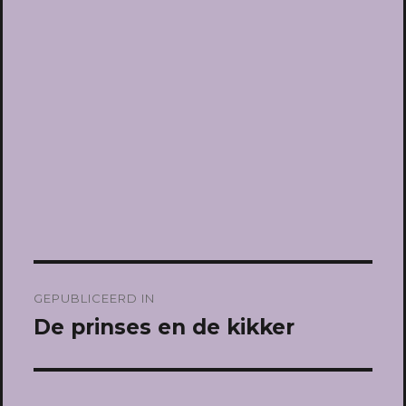
Bericht
GEPUBLICEERD IN
navigatie
De prinses en de kikker