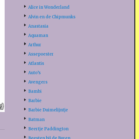
Alice in Wonderland
Alvin en de Chipmunks
Anastasia
Aquaman
Arthur
Assepoester
Atlantis
Auto’s
Avengers
Bambi
Barbie
Barbie Duimelijntje
Batman
Beertje Paddington
Beesten bij de Buren