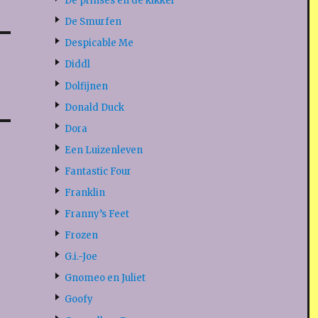
De prinses en de kikker
De Smurfen
Despicable Me
Diddl
Dolfijnen
Donald Duck
Dora
Een Luizenleven
Fantastic Four
Franklin
Franny’s Feet
Frozen
G.i.-Joe
Gnomeo en Juliet
Goofy