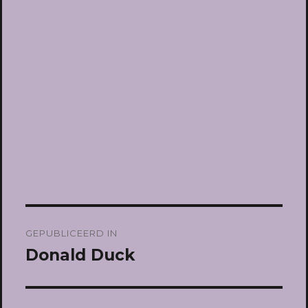
Bericht
GEPUBLICEERD IN
navigatie
Donald Duck