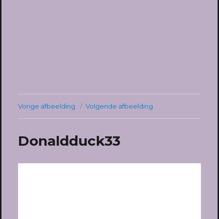
Vorige afbeelding
Volgende afbeelding
Donaldduck33