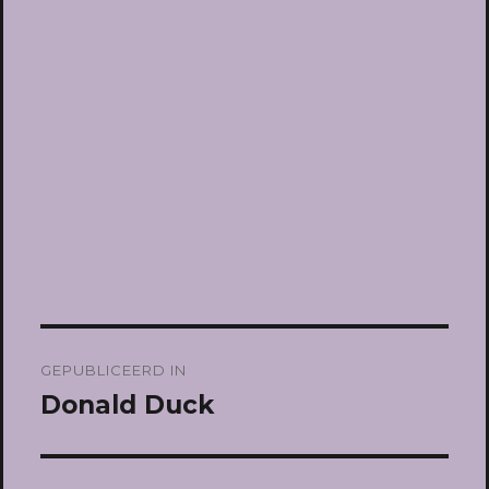
Bericht
GEPUBLICEERD IN
navigatie
Donald Duck