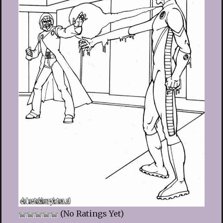
(No Ratings Yet)