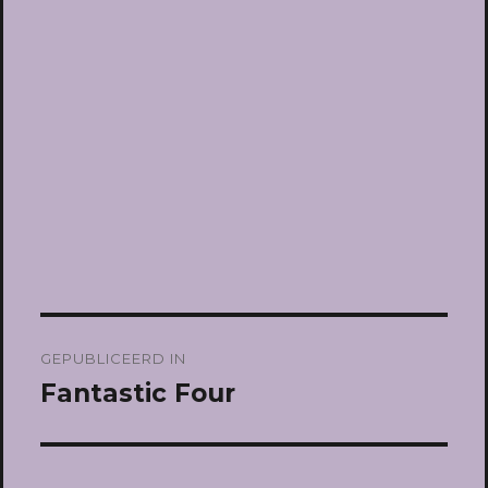
Bericht
GEPUBLICEERD IN
navigatie
Fantastic Four