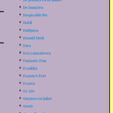
De prinses en de kikker
De Smurfen
Despicable Me
Diddl
Dolfijnen
Donald Duck
Dora
Een Luizenleven
Fantastic Four
Franklin
Franny’s Feet
Frozen
G.i.-Joe
Gnomeo en Juliet
Goofy