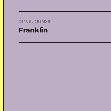
Bericht
GEPUBLICEERD IN
navigatie
Franklin