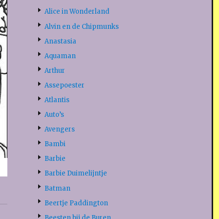
Alice in Wonderland
Alvin en de Chipmunks
Anastasia
Aquaman
Arthur
Assepoester
Atlantis
Auto’s
Avengers
Bambi
Barbie
Barbie Duimelijntje
Batman
Beertje Paddington
Beesten bij de Buren