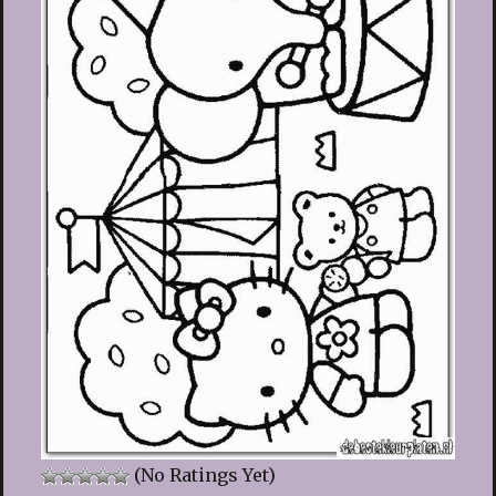
(No Ratings Yet)