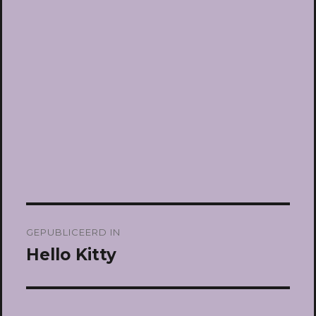
Bericht
GEPUBLICEERD IN
navigatie
Hello Kitty