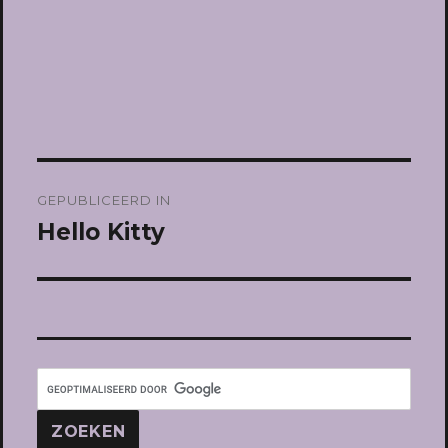
Bericht
GEPUBLICEERD IN
navigatie
Hello Kitty