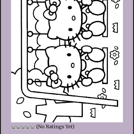
(No Ratings Yet)