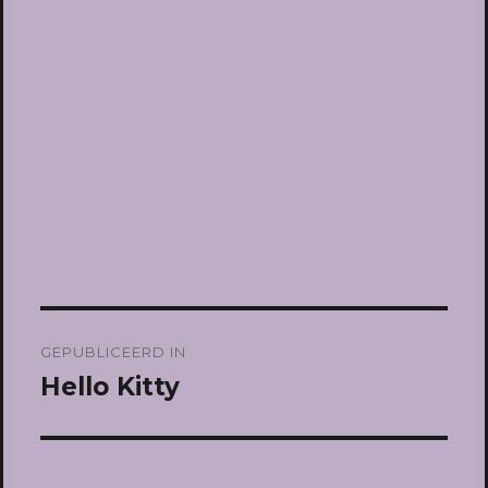
Bericht
GEPUBLICEERD IN
navigatie
Hello Kitty