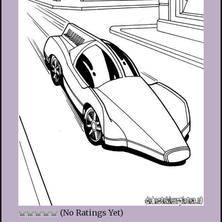
(No Ratings Yet)