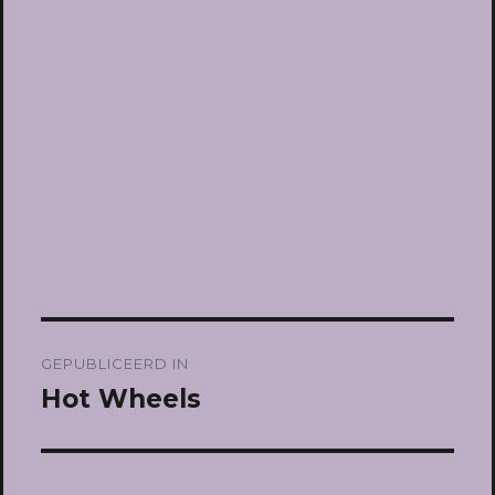
Bericht
GEPUBLICEERD IN
navigatie
Hot Wheels