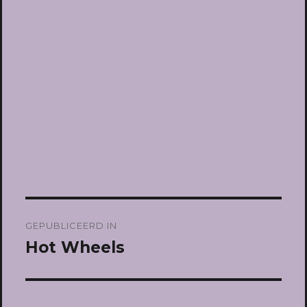
Bericht
GEPUBLICEERD IN
navigatie
Hot Wheels