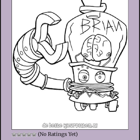
(No Ratings Yet)