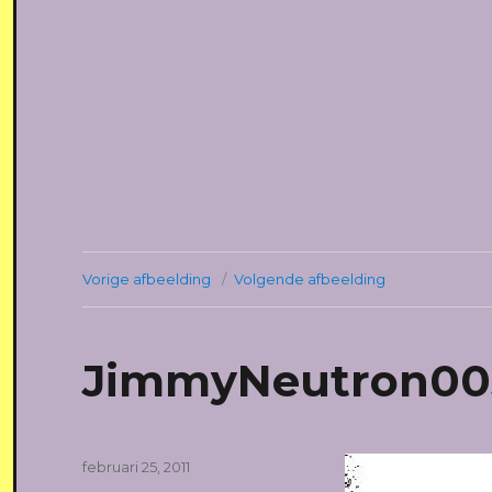
Vorige afbeelding
Volgende afbeelding
JimmyNeutron00
Geplaatst
februari 25, 2011
op