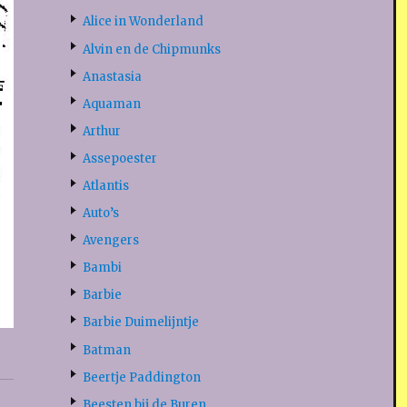
Alice in Wonderland
Alvin en de Chipmunks
Anastasia
Aquaman
Arthur
Assepoester
Atlantis
Auto’s
Avengers
Bambi
Barbie
Barbie Duimelijntje
Batman
Beertje Paddington
Beesten bij de Buren