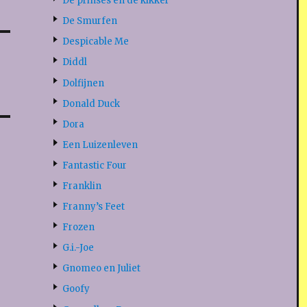
De prinses en de kikker
De Smurfen
Despicable Me
Diddl
Dolfijnen
Donald Duck
Dora
Een Luizenleven
Fantastic Four
Franklin
Franny’s Feet
Frozen
G.i.-Joe
Gnomeo en Juliet
Goofy