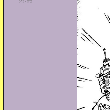
Volledige
645 × 912
grootte