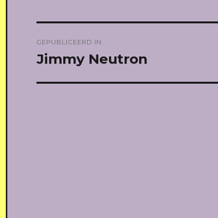
Bericht
GEPUBLICEERD IN
navigatie
Jimmy Neutron