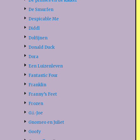
De prinses en de kikker
De Smurfen
Despicable Me
Diddl
Dolfijnen
Donald Duck
Dora
Een Luizenleven
Fantastic Four
Franklin
Franny’s Feet
Frozen
G.i.-Joe
Gnomeo en Juliet
Goofy