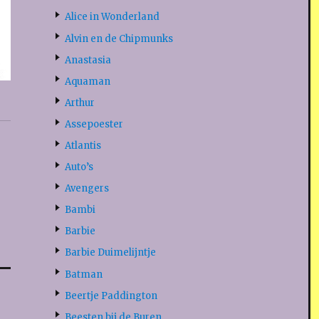
Alice in Wonderland
Alvin en de Chipmunks
Anastasia
Aquaman
Arthur
Assepoester
Atlantis
Auto’s
Avengers
Bambi
Barbie
Barbie Duimelijntje
Batman
Beertje Paddington
Beesten bij de Buren