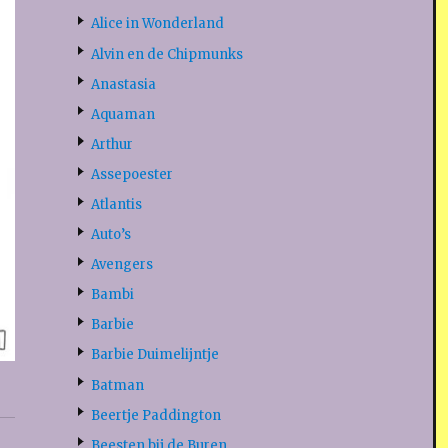
Alice in Wonderland
Alvin en de Chipmunks
Anastasia
Aquaman
Arthur
Assepoester
Atlantis
Auto’s
Avengers
Bambi
Barbie
Barbie Duimelijntje
Batman
Beertje Paddington
Beesten bij de Buren