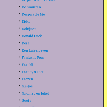
De prinses en de kikker
De Smurfen
Despicable Me
Diddl
Dolfijnen
Donald Duck
Dora
Een Luizenleven
Fantastic Four
Franklin
Franny’s Feet
Frozen
G.i.-Joe
Gnomeo en Juliet
Goofy