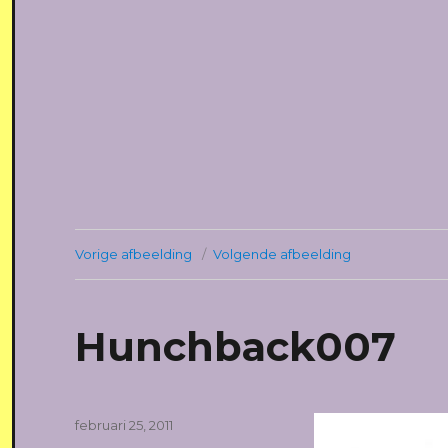
Vorige afbeelding
Volgende afbeelding
Hunchback007
Geplaatst
februari 25, 2011
op