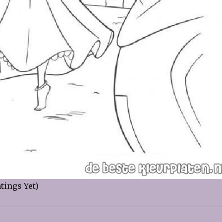
tings Yet)