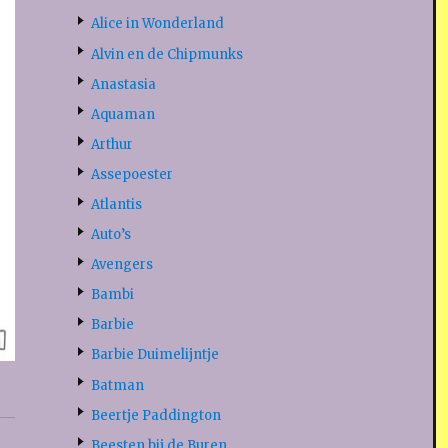
Alice in Wonderland
Alvin en de Chipmunks
Anastasia
Aquaman
Arthur
Assepoester
Atlantis
Auto’s
Avengers
Bambi
Barbie
Barbie Duimelijntje
Batman
Beertje Paddington
Beesten bij de Buren