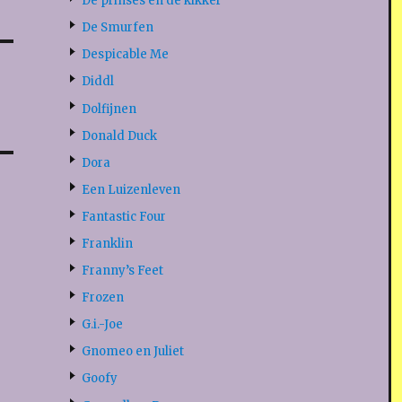
De prinses en de kikker
De Smurfen
Despicable Me
Diddl
Dolfijnen
Donald Duck
Dora
Een Luizenleven
Fantastic Four
Franklin
Franny’s Feet
Frozen
G.i.-Joe
Gnomeo en Juliet
Goofy