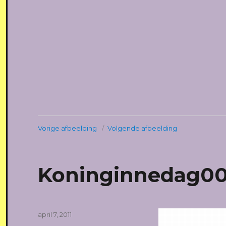
Vorige afbeelding
Volgende afbeelding
Koninginnedag00
Geplaatst
april 7, 2011
op