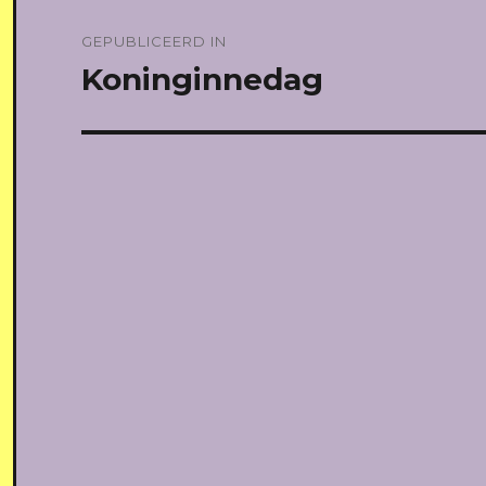
Bericht
GEPUBLICEERD IN
navigatie
Koninginnedag