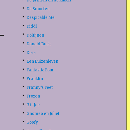
De prinses en de kikker
De Smurfen
Despicable Me
Diddl
Dolfijnen
Donald Duck
Dora
Een Luizenleven
Fantastic Four
Franklin
Franny’s Feet
Frozen
G.i.-Joe
Gnomeo en Juliet
Goofy