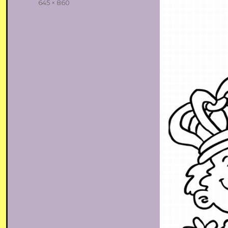
Volledige
645 × 860
grootte