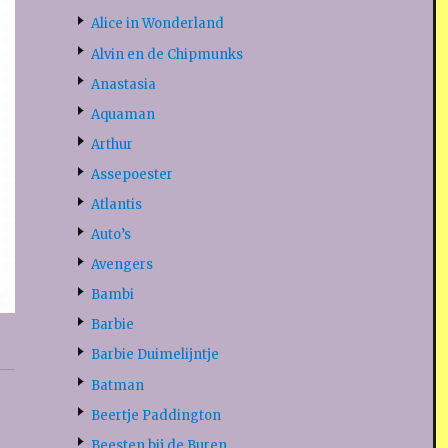
Alice in Wonderland
Alvin en de Chipmunks
Anastasia
Aquaman
Arthur
Assepoester
Atlantis
Auto’s
Avengers
Bambi
Barbie
Barbie Duimelijntje
Batman
Beertje Paddington
Beesten bij de Buren