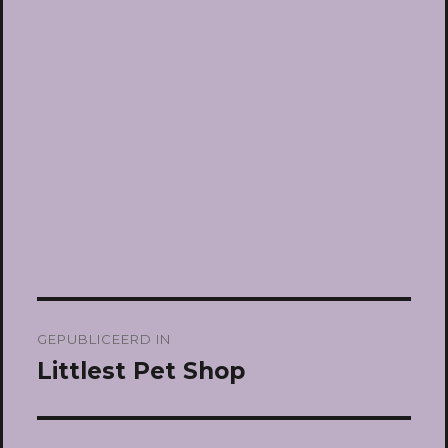
Bericht
GEPUBLICEERD IN
navigatie
Littlest Pet Shop