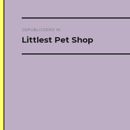
Bericht
GEPUBLICEERD IN
navigatie
Littlest Pet Shop