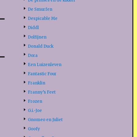
De prinses en de kikker
De Smurfen
Despicable Me
Diddl
Dolfijnen
Donald Duck
Dora
Een Luizenleven
Fantastic Four
Franklin
Franny’s Feet
Frozen
G.i.-Joe
Gnomeo en Juliet
Goofy