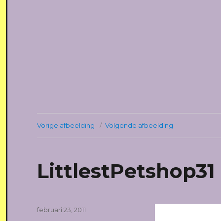
Vorige afbeelding
Volgende afbeelding
LittlestPetshop31
Geplaatst
februari 23, 2011
op