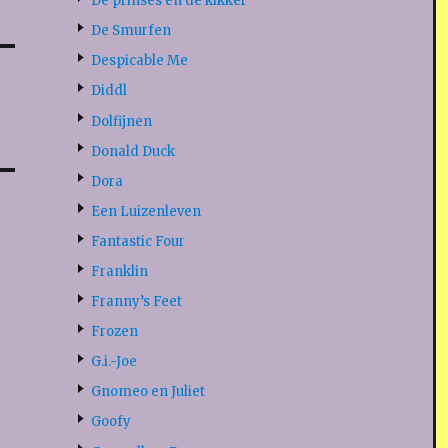
De prinses en de kikker
De Smurfen
Despicable Me
Diddl
Dolfijnen
Donald Duck
Dora
Een Luizenleven
Fantastic Four
Franklin
Franny’s Feet
Frozen
G.i.-Joe
Gnomeo en Juliet
Goofy