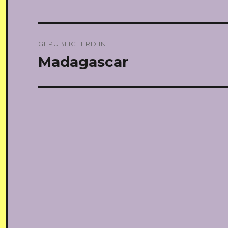
Bericht
GEPUBLICEERD IN
navigatie
Madagascar