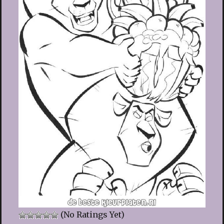
(No Ratings Yet)