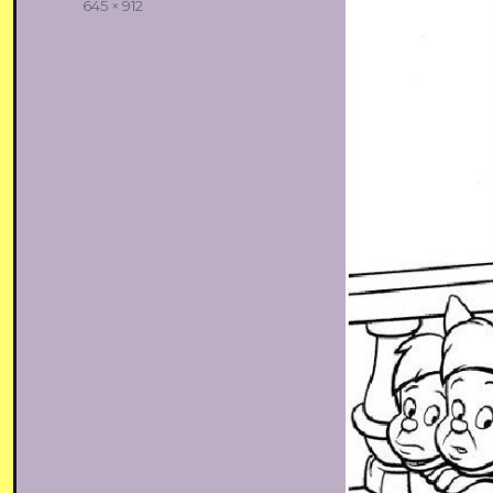
Volledige
645 × 912
grootte