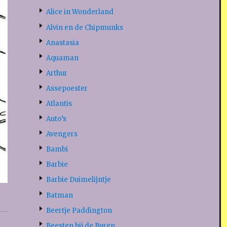
Alice in Wonderland
Alvin en de Chipmunks
Anastasia
Aquaman
Arthur
Assepoester
Atlantis
Auto’s
Avengers
Bambi
Barbie
Barbie Duimelijntje
Batman
Beertje Paddington
Beesten bij de Buren