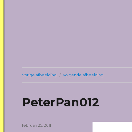
Vorige afbeelding
Volgende afbeelding
PeterPan012
Geplaatst
februari 25, 2011
op