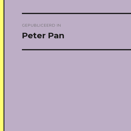
Bericht
GEPUBLICEERD IN
navigatie
Peter Pan