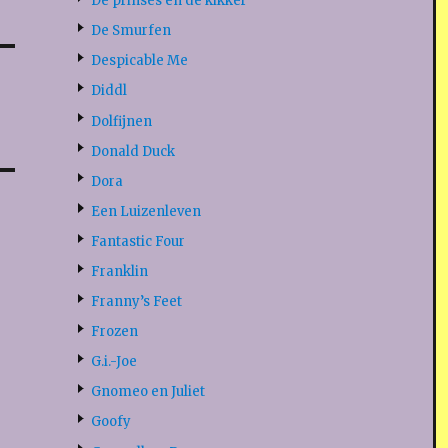
De prinses en de kikker
De Smurfen
Despicable Me
Diddl
Dolfijnen
Donald Duck
Dora
Een Luizenleven
Fantastic Four
Franklin
Franny’s Feet
Frozen
G.i.-Joe
Gnomeo en Juliet
Goofy