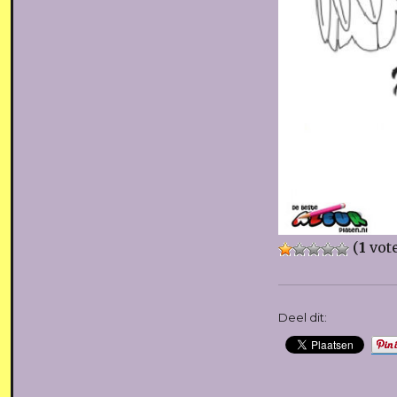
(
1
vote
Deel dit: