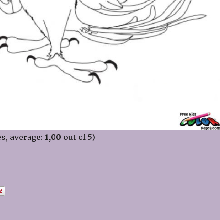
s, average:
1,00
out of 5)