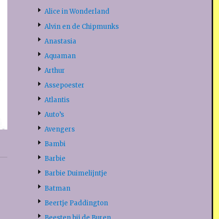
Alice in Wonderland
Alvin en de Chipmunks
Anastasia
Aquaman
Arthur
Assepoester
Atlantis
Auto’s
Avengers
Bambi
Barbie
Barbie Duimelijntje
Batman
Beertje Paddington
Beesten bij de Buren