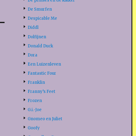
De prinses en de kikker
De Smurfen
Despicable Me
Diddl
Dolfijnen
Donald Duck
Dora
Een Luizenleven
Fantastic Four
Franklin
Franny’s Feet
Frozen
G.i.-Joe
Gnomeo en Juliet
Goofy