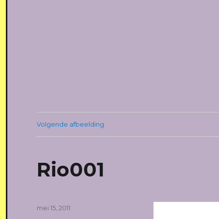
Volgende afbeelding
Rio001
Geplaatst
mei 15, 2011
op