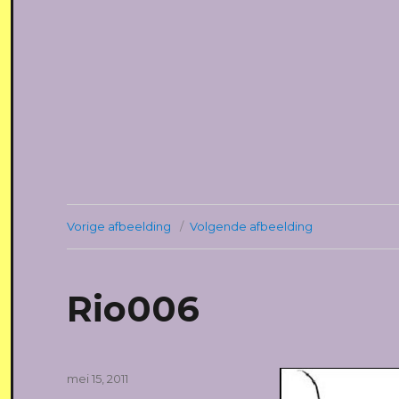
Vorige afbeelding
Volgende afbeelding
Rio006
Geplaatst
mei 15, 2011
op