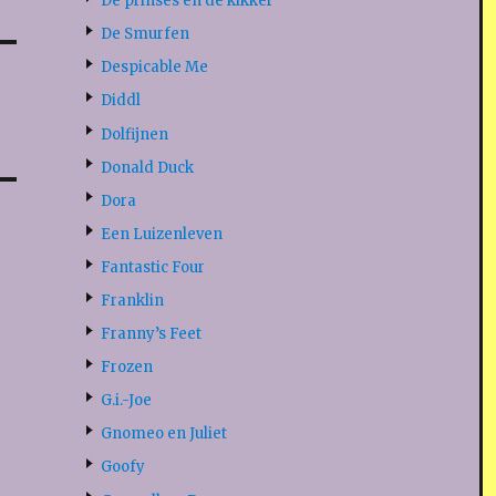
De prinses en de kikker
De Smurfen
Despicable Me
Diddl
Dolfijnen
Donald Duck
Dora
Een Luizenleven
Fantastic Four
Franklin
Franny’s Feet
Frozen
G.i.-Joe
Gnomeo en Juliet
Goofy