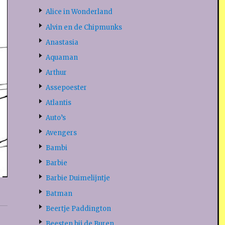
Alice in Wonderland
Alvin en de Chipmunks
Anastasia
Aquaman
Arthur
Assepoester
Atlantis
Auto’s
Avengers
Bambi
Barbie
Barbie Duimelijntje
Batman
Beertje Paddington
Beesten bij de Buren