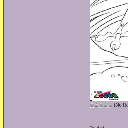
(No Ra
Deel dit: