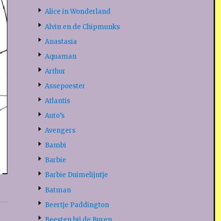
Alice in Wonderland
Alvin en de Chipmunks
Anastasia
Aquaman
Arthur
Assepoester
Atlantis
Auto’s
Avengers
Bambi
Barbie
Barbie Duimelijntje
Batman
Beertje Paddington
Beesten bij de Buren