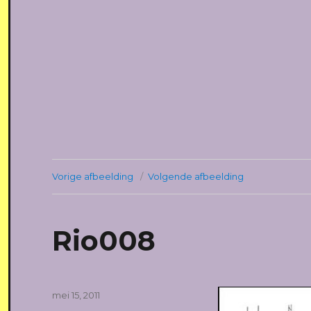
Vorige afbeelding
Volgende afbeelding
Rio008
Geplaatst
mei 15, 2011
op