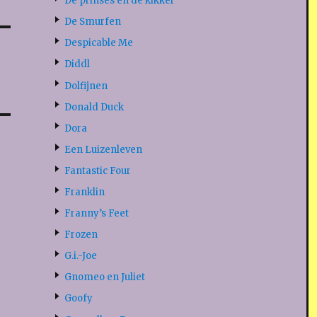
De prinses en de kikker
De Smurfen
Despicable Me
Diddl
Dolfijnen
Donald Duck
Dora
Een Luizenleven
Fantastic Four
Franklin
Franny’s Feet
Frozen
G.i.-Joe
Gnomeo en Juliet
Goofy