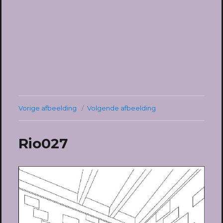
Vorige afbeelding
Volgende afbeelding
Rio027