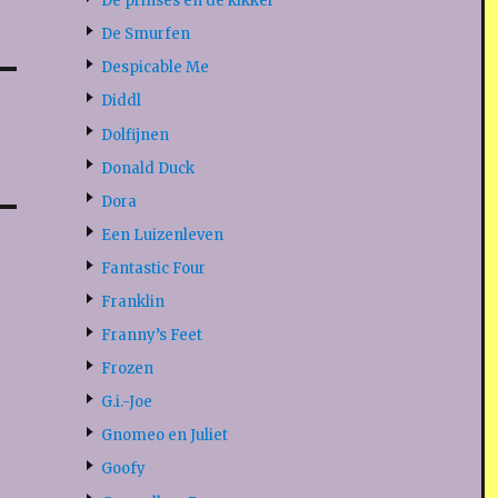
De prinses en de kikker
De Smurfen
Despicable Me
Diddl
Dolfijnen
Donald Duck
Dora
Een Luizenleven
Fantastic Four
Franklin
Franny’s Feet
Frozen
G.i.-Joe
Gnomeo en Juliet
Goofy