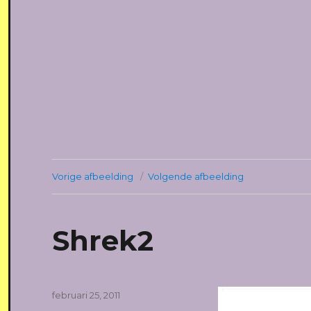
Vorige afbeelding
Volgende afbeelding
Shrek2
Geplaatst
februari 25, 2011
op