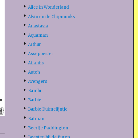
Alice in Wonderland
Alvin en de Chipmunks
Anastasia
Aquaman
Arthur
Assepoester
Atlantis
Auto’s
Avengers
Bambi
Barbie
Barbie Duimelijntje
Batman
Beertje Paddington
Beesten bij de Buren