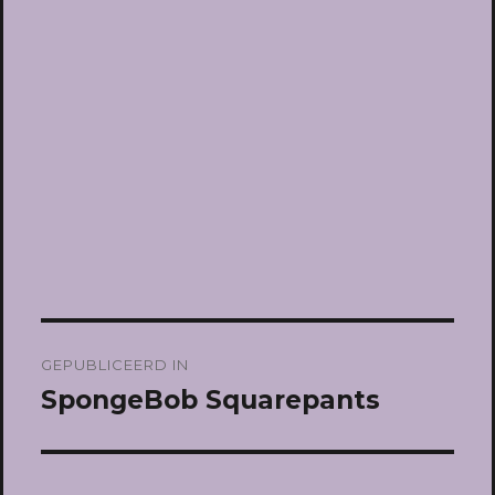
Bericht
GEPUBLICEERD IN
navigatie
SpongeBob Squarepants