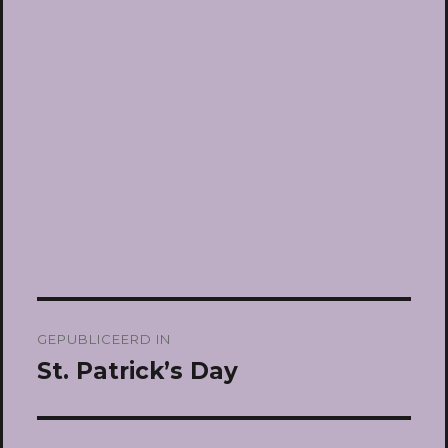
Bericht
GEPUBLICEERD IN
navigatie
St. Patrick’s Day