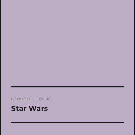
Bericht
GEPUBLICEERD IN
navigatie
Star Wars