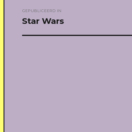
Bericht
GEPUBLICEERD IN
navigatie
Star Wars