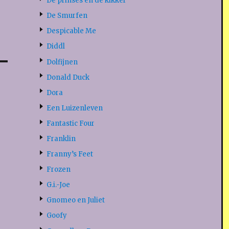
De prinses en de kikker
De Smurfen
Despicable Me
Diddl
Dolfijnen
Donald Duck
Dora
Een Luizenleven
Fantastic Four
Franklin
Franny’s Feet
Frozen
G.i.-Joe
Gnomeo en Juliet
Goofy