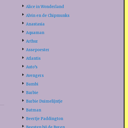
Alice in Wonderland
Alvin en de Chipmunks
Anastasia
Aquaman
Arthur
Assepoester
Atlantis
Auto’s
Avengers
Bambi
Barbie
Barbie Duimelijntje
Batman
Beertje Paddington
Beesten bij de Buren