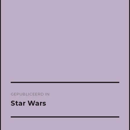
Bericht
GEPUBLICEERD IN
navigatie
Star Wars